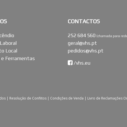
OS
CONTACTOS
cêndio
252 684 560
(chamada para rede 
Laboral
geral@vhs.pt
o Local
pedidos@vhs.pt
 e Ferramentas
/vhs.eu
ados |
Resolução de Conflitos |
Condições de Venda |
Livro de Reclamações O