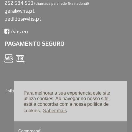
252 684 560
(chamada para rede fixa nacional)
geral@vhs.pt
pedidos@vhs.pt
/vhs.eu
PAGAMENTO SEGURO
Política de Privacidade e Proteção de Dados |
Resolução de Conflitos |
Para melhorar a sua experiência este site
Condições de Venda |
Livro de Reclamações Online |
utiliza cookies. Ao navegar no nosso site,
está a concordar com a nossa política de
Design e Desenvolvimento
Linkage
cookies.
Saber mais
Compreendi