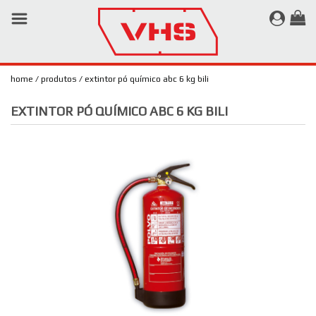
×
CONTRA-
INCÊNDIO
home
produtos
extintor pó químico abc 6 kg bili
PROTEÇÃO
LABORAL
EXTINTOR PÓ QUÍMICO ABC 6 KG BILI
MAQUINAS E
FERRAMENTAS
MARCAS E
CATÁLOGOS
SERVIÇO DE
MANUTENÇÃO
QUEM SOMOS
CONTACTOS